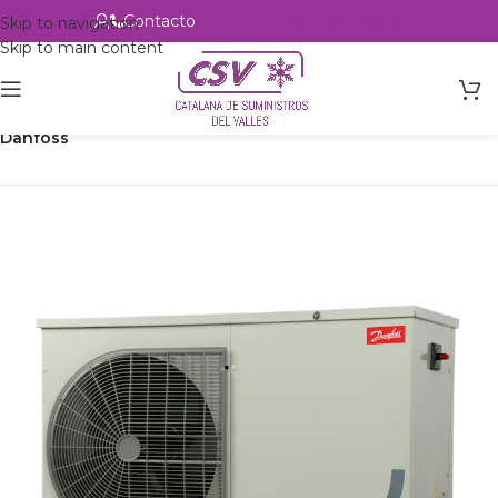
Contacto
Alta profesional
Skip to navigation
Skip to main content
Inicio
Productos
Refrigeración
Unidades Condensadoras
Danfoss