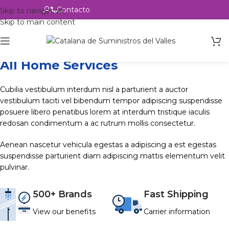
Contacto
Alta profesional
Skip to navigation
Skip to main content
All Home Services
Cubilia vestibulum interdum nisl a parturient a auctor
vestibulum taciti vel bibendum tempor adipiscing suspendisse
posuere libero penatibus lorem at interdum tristique iaculis
redosan condimentum a ac rutrum mollis consectetur.
Aenean nascetur vehicula egestas a adipiscing a est egestas
suspendisse parturient diam adipiscing mattis elementum velit
pulvinar.
500+ Brands
Fast Shipping
View our benefits
Carrier information