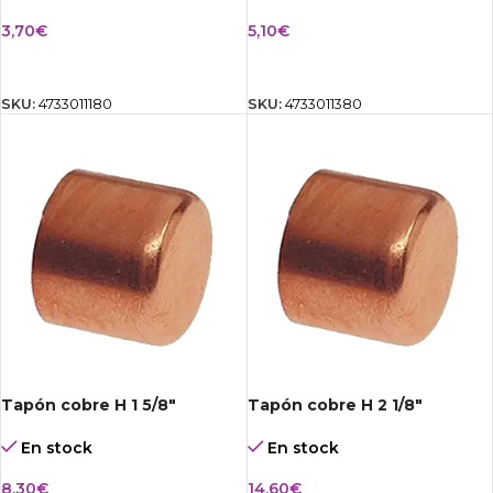
3,70
€
5,10
€
AÑADIR AL CARRITO
AÑADIR AL CARRITO
SKU:
4733011180
SKU:
4733011380
Tapón cobre H 1 5/8″
Tapón cobre H 2 1/8″
En stock
En stock
8,30
€
14,60
€