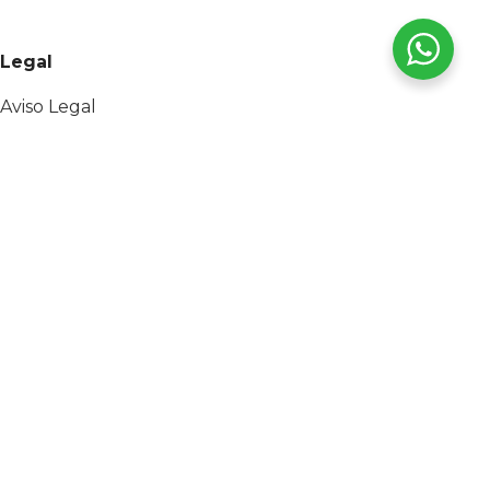
Legal
Aviso Legal
Política de privacidad
Política de cookies
Sobre nosotros
Alta profesional
Destacados
Armarios de servicio
Maquinas de lavado
Compresores copeland
Compresores Tecumseh