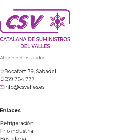
Al lado del instalador
Rocafort 79, Sabadell
659 784 777
info@csvalles.es
Enlaces
Refrigeración
Frío industrial
Hostelería