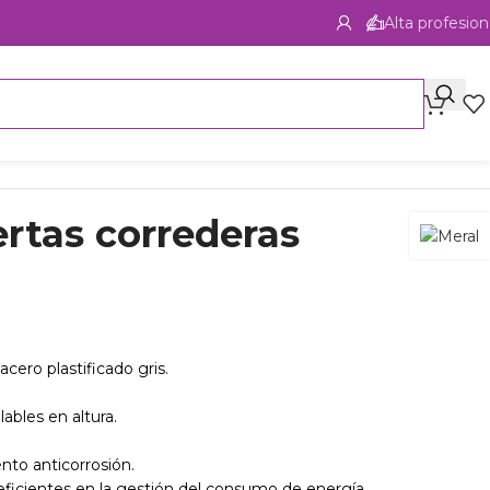
Alta profesion
rtas correderas
acero plastificado gris.
ables en altura.
nto anticorrosión.
 eficientes en la gestión del consumo de energía.