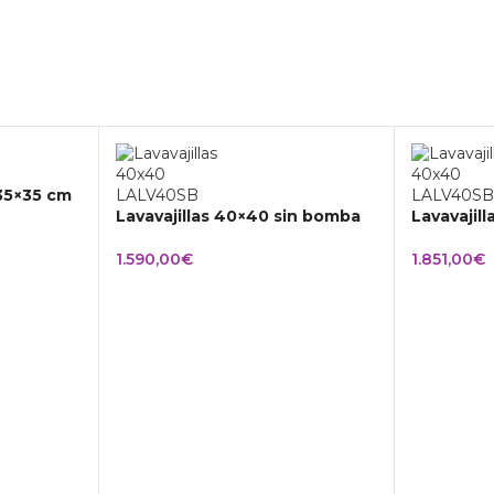
 35×35 cm
Lavavajillas 40×40 sin bomba
Lavavajil
1.590,00
€
1.851,00
€