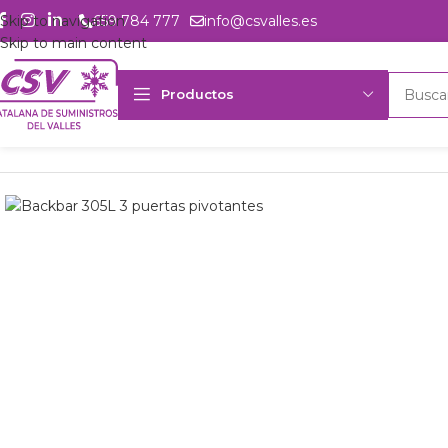
Skip to navigation
659 784 777
info@csvalles.es
Skip to main content
Productos
Inicio
Productos
Hostelería
Backbars
Backbar 305L 3 puertas co