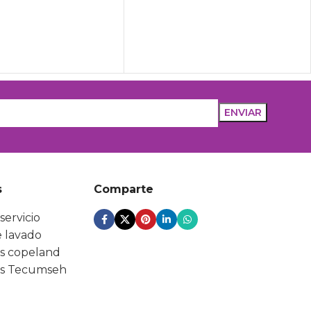
s
Comparte
servicio
 lavado
s copeland
s Tecumseh