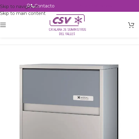
Contacto
Alta profesional
Skip to navigation
Skip to main content
Inicio
Productos
Hostelería
Maquinas de hielo
Hielo Macizo