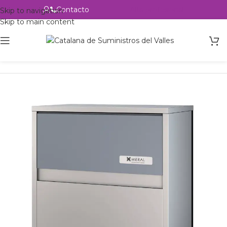
Contacto
Alta profesional
Skip to navigation
Skip to main content
Inicio
Productos
Hostelería
Maquinas de hielo
Hielo Macizo