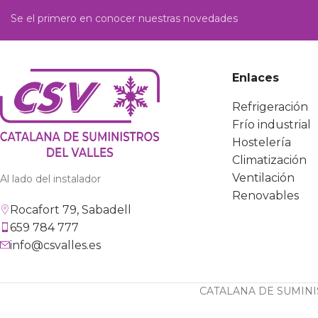
Se el primero en conocer nuestras novedades
Enlaces
Refrigeración
Frío industrial
Hostelería
Climatización
Ventilación
Al lado del instalador
Renovables
Rocafort 79, Sabadell
659 784 777
info@csvalles.es
CATALANA DE SUMINIS