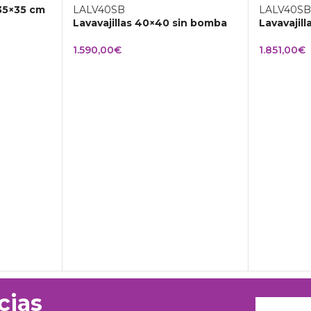
 35×35 cm
Lavavajillas 40×40 sin bomba
Lavavajil
1.590,00
€
1.851,00
€
cias