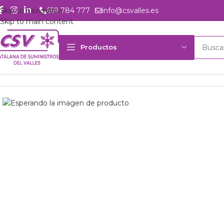
Skip to navigation
659 784 777
info@csvalles.es
Skip to main content
Productos
Inicio
Productos
Intercambio
Evaporador Friga-Bohn 3C-E 3143