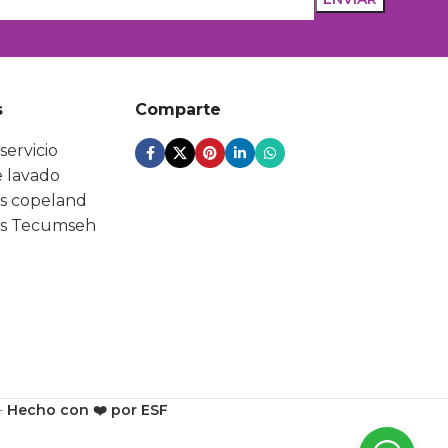
s
Comparte
servicio
 lavado
s copeland
s Tecumseh
-
Hecho con ❤️ por ESF