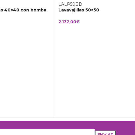
las 40×40 con bomba
Lavavajillas 50×50
2.132,00
€