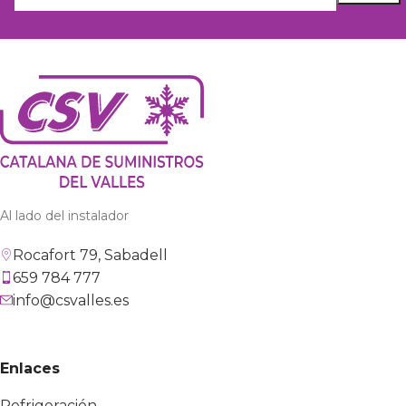
Al lado del instalador
Rocafort 79, Sabadell
659 784 777
info@csvalles.es
Enlaces
Refrigeración