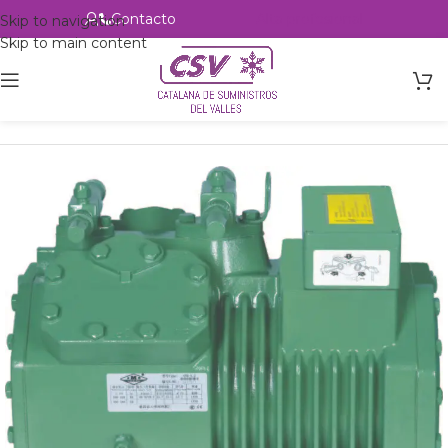
Contacto
Alta profesional
Skip to navigation
Skip to main content
Inicio
Productos
Refrigeración
Compresores
DMZL