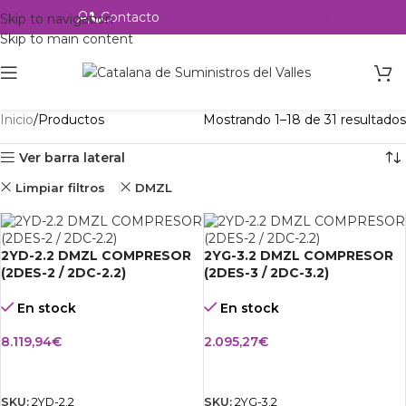
Contacto
Alta profesional
Skip to navigation
Skip to main content
Inicio
Productos
Mostrando 1–18 de 31 resultados
Ver barra lateral
Limpiar filtros
DMZL
2YD-2.2 DMZL COMPRESOR
2YG-3.2 DMZL COMPRESOR
(2DES-2 / 2DC-2.2)
(2DES-3 / 2DC-3.2)
En stock
En stock
8.119,94
€
2.095,27
€
AÑADIR AL CARRITO
AÑADIR AL CARRITO
SKU:
2YD-2.2
SKU:
2YG-3.2