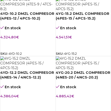
4YD-10.2 DMZL COMPRESOR
4YG-15.2 DMZL COMPRESOR
(4PES-12 / 4PCS-10.2)
(4PES-15 / 4PCS-15.2)
En stock
En stock
4.324,80
€
4.541,51
€
AÑADIR AL CARRITO
AÑADIR AL CARRITO
SKU:
4YD-10.2
SKU:
4YG-15.2
4YD-12.2 DMZL COMPRESOR
4YG-20.2 DMZL COMPRESOR
(4NES-14 / 4NCS-12.2)
(4NES-20 / 4NCS-20.2)
En stock
En stock
4.386,04
€
4.885,42
€
AÑADIR AL CARRITO
AÑADIR AL CARRITO