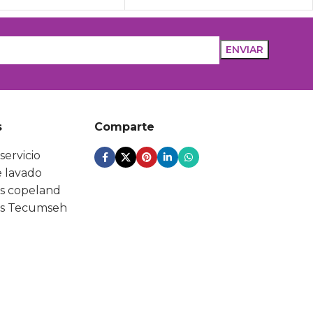
s
Comparte
servicio
 lavado
s copeland
s Tecumseh