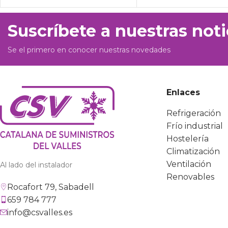
Suscríbete a nuestras noti
Se el primero en conocer nuestras novedades
Enlaces
Refrigeración
Frío industrial
Hostelería
Climatización
Ventilación
Al lado del instalador
Renovables
Rocafort 79, Sabadell
659 784 777
info@csvalles.es