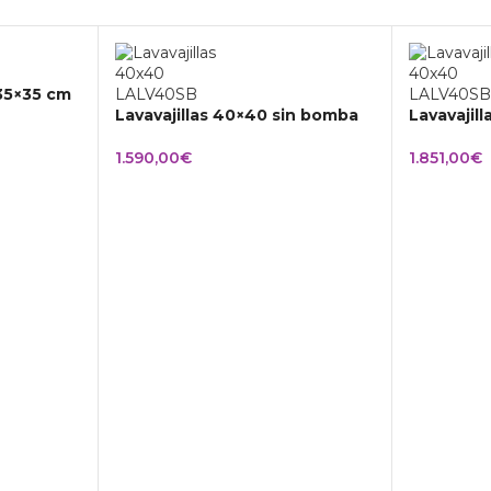
 35×35 cm
Lavavajillas 40×40 sin bomba
Lavavajil
1.590,00
€
1.851,00
€