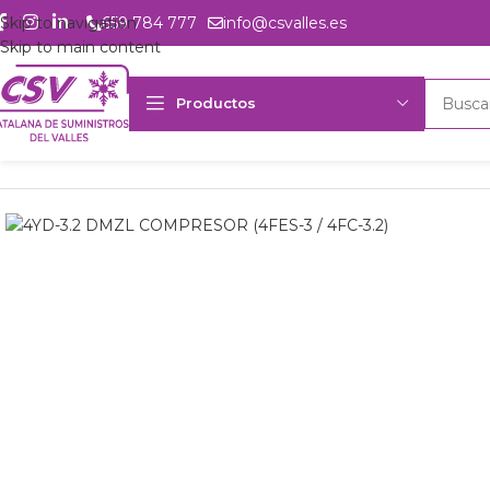
Skip to navigation
659 784 777
info@csvalles.es
Skip to main content
Productos
Inicio
Productos
Refrigeración
Compresores
DMZL
4YD-4.2 D