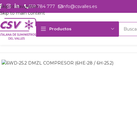
Skip to navigation
659 784 777
info@csvalles.es
Skip to main content
Productos
Inicio
Productos
Refrigeración
Compresores
DMZL
6WD-30.2 