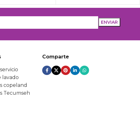
s
Comparte
servicio
 lavado
s copeland
s Tecumseh