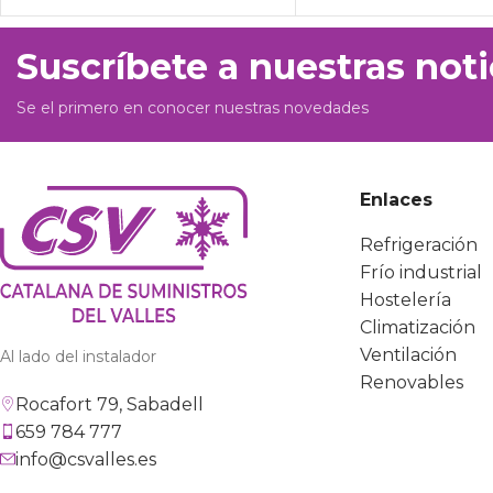
Suscríbete a nuestras noti
Se el primero en conocer nuestras novedades
Enlaces
Refrigeración
Frío industrial
Hostelería
Climatización
Ventilación
Al lado del instalador
Renovables
Rocafort 79, Sabadell
659 784 777
info@csvalles.es