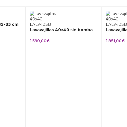
 35×35 cm
Lavavajillas 40×40 sin bomba
Lavavajil
1.590,00
€
1.851,00
€